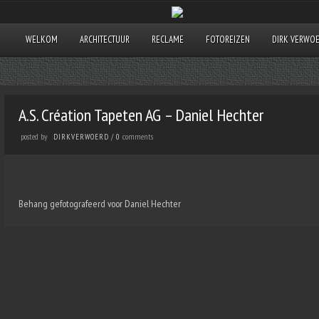
WELKOM
ARCHITECTUUR
RECLAME
FOTOREIZEN
DIRK VERWO
A.S. Création Tapeten AG – Daniel Hechter
posted by
comments
DIRKVERWOERD
/
0
Behang gefotografeerd voor Daniel Hechter